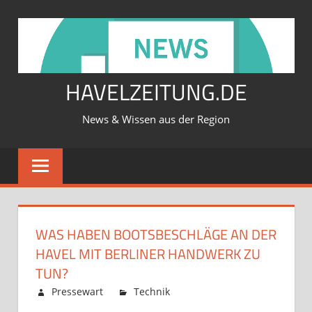
Zum
Inhalt
springen
HAVELZEITUNG.DE
News & Wissen aus der Region
WAS HABEN BOOTSBESCHLÄGE AN DER
HAVEL MIT BERLINER HANDWERK ZU
TUN?
Februar 12, 2026
Pressewart
Technik
Kommentare
für
deaktiviert