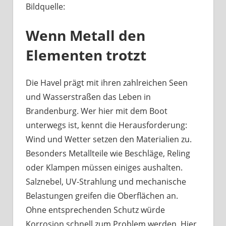
Bildquelle:
Was
haben
Wenn Metall den
Bootsbeschläge
an
Elementen trotzt
der
Havel
mit
Die Havel prägt mit ihren zahlreichen Seen
Berliner
und Wasserstraßen das Leben in
Handwerk
Brandenburg. Wer hier mit dem Boot
zu
unterwegs ist, kennt die Herausforderung:
tun?
Wind und Wetter setzen den Materialien zu.
Besonders Metallteile wie Beschläge, Reling
oder Klampen müssen einiges aushalten.
Salznebel, UV-Strahlung und mechanische
Belastungen greifen die Oberflächen an.
Ohne entsprechenden Schutz würde
Korrosion schnell zum Problem werden. Hier