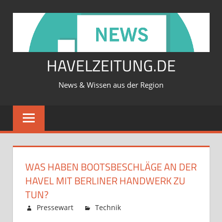
Zum
Inhalt
springen
HAVELZEITUNG.DE
News & Wissen aus der Region
WAS HABEN BOOTSBESCHLÄGE AN DER
HAVEL MIT BERLINER HANDWERK ZU
TUN?
Februar 12, 2026
Pressewart
Technik
Kommentare
für
deaktiviert