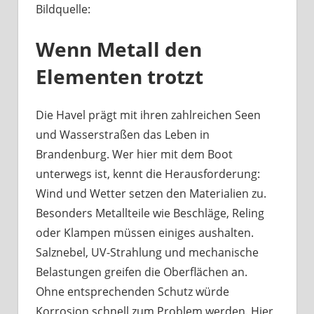
Bildquelle:
Was
haben
Wenn Metall den
Bootsbeschläge
an
Elementen trotzt
der
Havel
mit
Die Havel prägt mit ihren zahlreichen Seen
Berliner
und Wasserstraßen das Leben in
Handwerk
Brandenburg. Wer hier mit dem Boot
zu
unterwegs ist, kennt die Herausforderung:
tun?
Wind und Wetter setzen den Materialien zu.
Besonders Metallteile wie Beschläge, Reling
oder Klampen müssen einiges aushalten.
Salznebel, UV-Strahlung und mechanische
Belastungen greifen die Oberflächen an.
Ohne entsprechenden Schutz würde
Korrosion schnell zum Problem werden. Hier