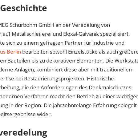
 Geschichte
ie MEG Schurbohm GmbH an der Veredelung von
auf Metallschleiferei und Eloxal-Galvanik spezialisiert.
te sich zu einem gefragten Partner für Industrie und
us Berlin
bearbeiten sowohl Einzelstücke als auch größer
en Bauteilen bis zu dekorativen Elementen. Die Werkstat
derne Anlagen, kombiniert diese aber mit traditionellem
ertise bei Restaurierungsprojekten. Historische
farbeitung, die den Anforderungen des Denkmalschutzes
 modernen Verfahren macht den Betrieb zu einer wichtige
ng in der Region. Die jahrzehntelange Erfahrung spiegelt
beitsergebnisse wider.
nveredelung