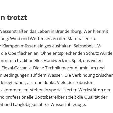
haben
Bootsbeschläge
n trotzt
an
der
Havel
 Wasserstraßen das Leben in Brandenburg. Wer hier mit
mit
ung: Wind und Wetter setzen den Materialien zu.
Berliner
r Klampen müssen einiges aushalten. Salznebel, UV-
Handwerk
zu
n die Oberflächen an. Ohne entsprechenden Schutz würde
tun?
t ein traditionelles Handwerk ins Spiel, das vielen
 Eloxal-Galvanik. Diese Technik macht Aluminium und
en Bedingungen auf dem Wasser. Die Verbindung zwische
 liegt näher, als man denkt. Viele der robusten
tz kommen, entstehen in spezialisierten Werkstätten der
d professionelle Bootsbetreiber spielt die Qualität der
it und Langlebigkeit ihrer Wasserfahrzeuge.