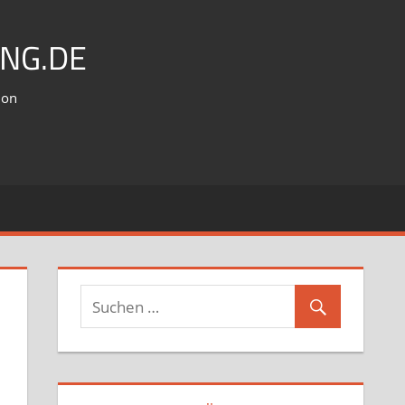
NG.DE
ion