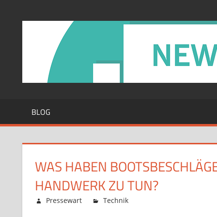
Zum
Inhalt
springen
BLOG
WAS HABEN BOOTSBESCHLÄGE 
HANDWERK ZU TUN?
Februar 12, 2026
Pressewart
Technik
Kommentare deaktiv