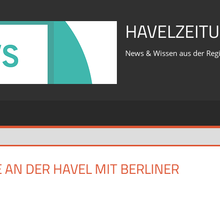
HAVELZEITU
News & Wissen aus der Reg
AN DER HAVEL MIT BERLINER
für
iert
Was