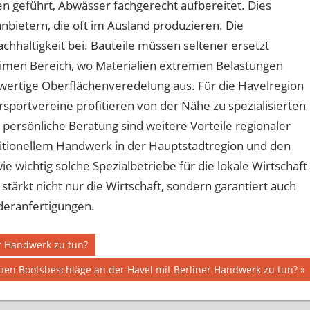
n geführt, Abwässer fachgerecht aufbereitet. Dies
anbietern, die oft im Ausland produzieren. Die
achhaltigkeit bei. Bauteile müssen seltener ersetzt
imen Bereich, wo Materialien extremen Belastungen
ochwertige Oberflächenveredelung aus. Für die Havelregion
sportvereine profitieren von der Nähe zu spezialisierten
ersönliche Beratung sind weitere Vorteile regionaler
itionellem Handwerk in der Hauptstadtregion und den
e wichtig solche Spezialbetriebe für die lokale Wirtschaft
stärkt nicht nur die Wirtschaft, sondern garantiert auch
deranfertigungen.
r Handwerk zu tun?
er
en Bootsbeschläge an der Havel mit Berliner Handwerk zu tun?