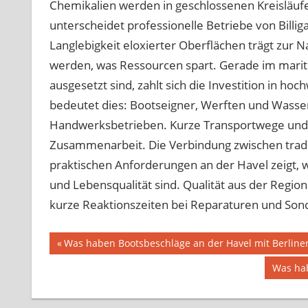
Chemikalien werden in geschlossenen Kreisläufe
unterscheidet professionelle Betriebe von Billig
Langlebigkeit eloxierter Oberflächen trägt zur N
werden, was Ressourcen spart. Gerade im marit
ausgesetzt sind, zahlt sich die Investition in h
bedeutet dies: Bootseigner, Werften und Wasser
Handwerksbetrieben. Kurze Transportwege und p
Zusammenarbeit. Die Verbindung zwischen trad
praktischen Anforderungen an der Havel zeigt, wi
und Lebensqualität sind. Qualität aus der Region 
kurze Reaktionszeiten bei Reparaturen und Son
Beitragsnavigation
Vorheriger
Was haben Bootsbeschläge an der Havel mit Berline
Beitrag:
Nächst
Was hab
Beitrag: