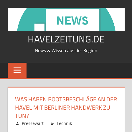
Zum
Inhalt
springen
HAVELZEITUNG.DE
News & Wissen aus der Region
WAS HABEN BOOTSBESCHLÄGE AN DER
HAVEL MIT BERLINER HANDWERK ZU
TUN?
Februar 12, 2026
Pressewart
Technik
Kommentare
für
deaktiviert