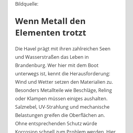
Bildquelle:
Was
haben
Wenn Metall den
Bootsbeschläge
an
Elementen trotzt
der
Havel
mit
Die Havel prägt mit ihren zahlreichen Seen
Berliner
und Wasserstraßen das Leben in
Handwerk
Brandenburg. Wer hier mit dem Boot
zu
unterwegs ist, kennt die Herausforderung:
tun?
Wind und Wetter setzen den Materialien zu.
Besonders Metallteile wie Beschläge, Reling
oder Klampen müssen einiges aushalten.
Salznebel, UV-Strahlung und mechanische
Belastungen greifen die Oberflächen an.
Ohne entsprechenden Schutz würde
Korrosion schnell zum Problem werden. Hier