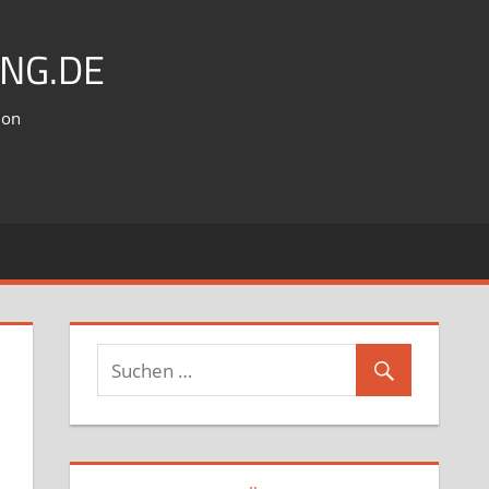
NG.DE
ion