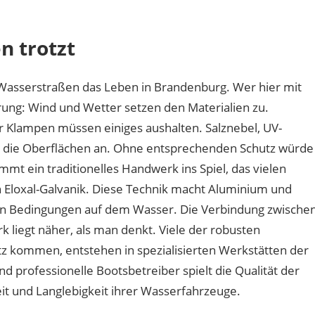
haben
Bootsbeschläge
n trotzt
an
der
Havel
 Wasserstraßen das Leben in Brandenburg. Wer hier mit
mit
ung: Wind und Wetter setzen den Materialien zu.
Berliner
r Klampen müssen einiges aushalten. Salznebel, UV-
Handwerk
zu
n die Oberflächen an. Ohne entsprechenden Schutz würde
tun?
t ein traditionelles Handwerk ins Spiel, das vielen
 Eloxal-Galvanik. Diese Technik macht Aluminium und
en Bedingungen auf dem Wasser. Die Verbindung zwische
 liegt näher, als man denkt. Viele der robusten
tz kommen, entstehen in spezialisierten Werkstätten der
d professionelle Bootsbetreiber spielt die Qualität der
it und Langlebigkeit ihrer Wasserfahrzeuge.