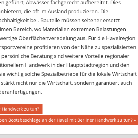
n geführt, Abwässer fachgerecht aufbereitet. Dies
anbietern, die oft im Ausland produzieren. Die
achhaltigkeit bei. Bauteile müssen seltener ersetzt
imen Bereich, wo Materialien extremen Belastungen
ochwertige Oberflächenveredelung aus. Für die Havelregion
sportvereine profitieren von der Nähe zu spezialisierten
ersönliche Beratung sind weitere Vorteile regionaler
itionellem Handwerk in der Hauptstadtregion und den
e wichtig solche Spezialbetriebe für die lokale Wirtschaft
stärkt nicht nur die Wirtschaft, sondern garantiert auch
deranfertigungen.
r Handwerk zu tun?
er
en Bootsbeschläge an der Havel mit Berliner Handwerk zu tun?