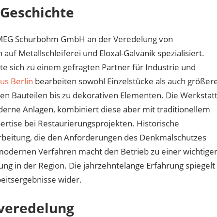
 Geschichte
ie MEG Schurbohm GmbH an der Veredelung von
auf Metallschleiferei und Eloxal-Galvanik spezialisiert.
te sich zu einem gefragten Partner für Industrie und
us Berlin
bearbeiten sowohl Einzelstücke als auch größer
en Bauteilen bis zu dekorativen Elementen. Die Werkstat
derne Anlagen, kombiniert diese aber mit traditionellem
ertise bei Restaurierungsprojekten. Historische
farbeitung, die den Anforderungen des Denkmalschutzes
 modernen Verfahren macht den Betrieb zu einer wichtige
ng in der Region. Die jahrzehntelange Erfahrung spiegelt
beitsergebnisse wider.
nveredelung