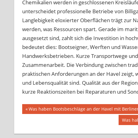
Chemikalien werden in geschlossenen Kreisläufe
unterscheidet professionelle Betriebe von Billig
Langlebigkeit eloxierter Oberflächen trägt zur N
werden, was Ressourcen spart. Gerade im marit
ausgesetzt sind, zahlt sich die Investition in h
bedeutet dies: Bootseigner, Werften und Wasser
Handwerksbetrieben. Kurze Transportwege und p
Zusammenarbeit. Die Verbindung zwischen trad
praktischen Anforderungen an der Havel zeigt, wi
und Lebensqualität sind. Qualität aus der Region 
kurze Reaktionszeiten bei Reparaturen und Son
Beitragsnavigation
Vorheriger
Was haben Bootsbeschläge an der Havel mit Berline
Beitrag:
Nächst
Was hab
Beitrag: