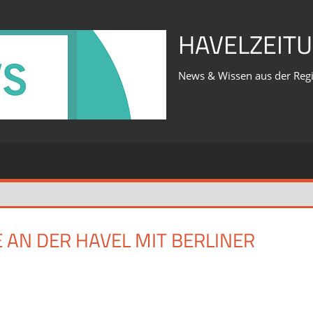
HAVELZEITU
News & Wissen aus der Reg
AN DER HAVEL MIT BERLINER
für
iert
Was