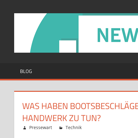
Zum
Inhalt
springen
BLOG
WAS HABEN BOOTSBESCHLÄGE 
HANDWERK ZU TUN?
Februar 12, 2026
Pressewart
Technik
Kommentare deaktiv