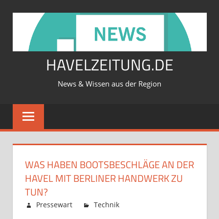
Zum
Inhalt
springen
HAVELZEITUNG.DE
News & Wissen aus der Region
WAS HABEN BOOTSBESCHLÄGE AN DER
HAVEL MIT BERLINER HANDWERK ZU
TUN?
Februar 12, 2026
Pressewart
Technik
Kommentare
für
deaktiviert