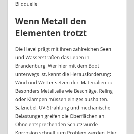
Bildquelle:
Was
haben
Wenn Metall den
Bootsbeschläge
an
Elementen trotzt
der
Havel
mit
Die Havel prägt mit ihren zahlreichen Seen
Berliner
und Wasserstraßen das Leben in
Handwerk
Brandenburg. Wer hier mit dem Boot
zu
unterwegs ist, kennt die Herausforderung:
tun?
Wind und Wetter setzen den Materialien zu.
Besonders Metallteile wie Beschläge, Reling
oder Klampen müssen einiges aushalten.
Salznebel, UV-Strahlung und mechanische
Belastungen greifen die Oberflächen an.
Ohne entsprechenden Schutz würde
Korrosion schnell zum Problem werden. Hier