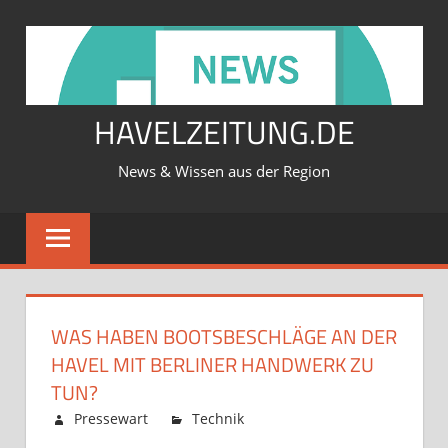
Zum
Inhalt
springen
HAVELZEITUNG.DE
News & Wissen aus der Region
WAS HABEN BOOTSBESCHLÄGE AN DER
HAVEL MIT BERLINER HANDWERK ZU
TUN?
Februar 12, 2026
Pressewart
Technik
Kommentare
für
deaktiviert