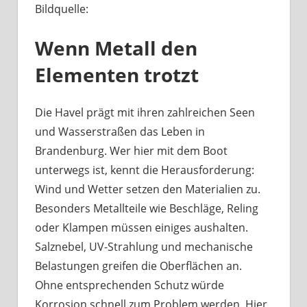
Bildquelle:
Was
haben
Wenn Metall den
Bootsbeschläge
an
Elementen trotzt
der
Havel
mit
Die Havel prägt mit ihren zahlreichen Seen
Berliner
und Wasserstraßen das Leben in
Handwerk
Brandenburg. Wer hier mit dem Boot
zu
unterwegs ist, kennt die Herausforderung:
tun?
Wind und Wetter setzen den Materialien zu.
Besonders Metallteile wie Beschläge, Reling
oder Klampen müssen einiges aushalten.
Salznebel, UV-Strahlung und mechanische
Belastungen greifen die Oberflächen an.
Ohne entsprechenden Schutz würde
Korrosion schnell zum Problem werden. Hier