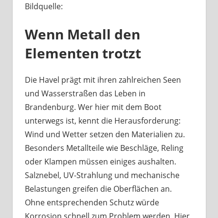
Bildquelle:
Was
haben
Wenn Metall den
Bootsbeschläge
an
Elementen trotzt
der
Havel
mit
Die Havel prägt mit ihren zahlreichen Seen
Berliner
und Wasserstraßen das Leben in
Handwerk
Brandenburg. Wer hier mit dem Boot
zu
unterwegs ist, kennt die Herausforderung:
tun?
Wind und Wetter setzen den Materialien zu.
Besonders Metallteile wie Beschläge, Reling
oder Klampen müssen einiges aushalten.
Salznebel, UV-Strahlung und mechanische
Belastungen greifen die Oberflächen an.
Ohne entsprechenden Schutz würde
Korrosion schnell zum Problem werden. Hier