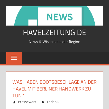
Zum
Inhalt
springen
HAVELZEITUNG.DE
News & Wissen aus der Region
WAS HABEN BOOTSBESCHLÄGE AN DER
HAVEL MIT BERLINER HANDWERK ZU
TUN?
Februar 12, 2026
Pressewart
Technik
Kommentare
für
deaktiviert