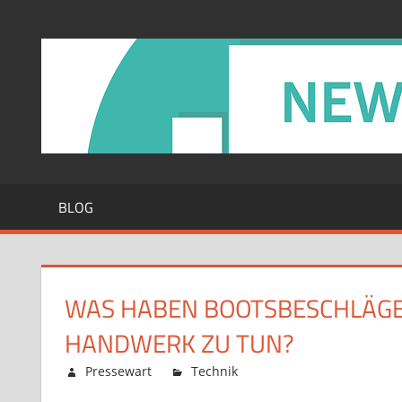
Zum
Inhalt
springen
BLOG
WAS HABEN BOOTSBESCHLÄGE 
HANDWERK ZU TUN?
Februar 12, 2026
Pressewart
Technik
Kommentare deaktiv