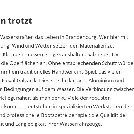
haben
Bootsbeschläge
n trotzt
an
der
Havel
 Wasserstraßen das Leben in Brandenburg. Wer hier mit
mit
ung: Wind und Wetter setzen den Materialien zu.
Berliner
r Klampen müssen einiges aushalten. Salznebel, UV-
Handwerk
zu
n die Oberflächen an. Ohne entsprechenden Schutz würde
tun?
t ein traditionelles Handwerk ins Spiel, das vielen
 Eloxal-Galvanik. Diese Technik macht Aluminium und
en Bedingungen auf dem Wasser. Die Verbindung zwische
 liegt näher, als man denkt. Viele der robusten
tz kommen, entstehen in spezialisierten Werkstätten der
d professionelle Bootsbetreiber spielt die Qualität der
it und Langlebigkeit ihrer Wasserfahrzeuge.