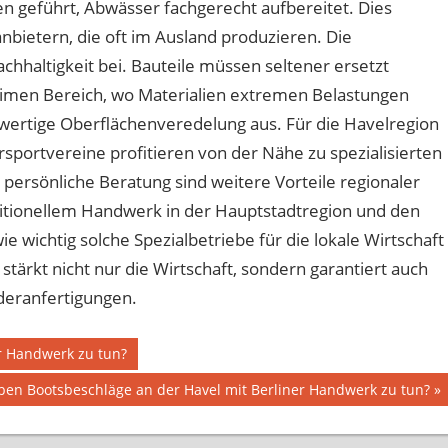
n geführt, Abwässer fachgerecht aufbereitet. Dies
anbietern, die oft im Ausland produzieren. Die
achhaltigkeit bei. Bauteile müssen seltener ersetzt
imen Bereich, wo Materialien extremen Belastungen
ochwertige Oberflächenveredelung aus. Für die Havelregion
sportvereine profitieren von der Nähe zu spezialisierten
ersönliche Beratung sind weitere Vorteile regionaler
itionellem Handwerk in der Hauptstadtregion und den
e wichtig solche Spezialbetriebe für die lokale Wirtschaft
stärkt nicht nur die Wirtschaft, sondern garantiert auch
deranfertigungen.
r Handwerk zu tun?
er
en Bootsbeschläge an der Havel mit Berliner Handwerk zu tun?