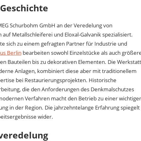
 Geschichte
ie MEG Schurbohm GmbH an der Veredelung von
auf Metallschleiferei und Eloxal-Galvanik spezialisiert.
te sich zu einem gefragten Partner für Industrie und
us Berlin
bearbeiten sowohl Einzelstücke als auch größer
en Bauteilen bis zu dekorativen Elementen. Die Werkstat
derne Anlagen, kombiniert diese aber mit traditionellem
ertise bei Restaurierungsprojekten. Historische
farbeitung, die den Anforderungen des Denkmalschutzes
 modernen Verfahren macht den Betrieb zu einer wichtige
ng in der Region. Die jahrzehntelange Erfahrung spiegelt
beitsergebnisse wider.
nveredelung