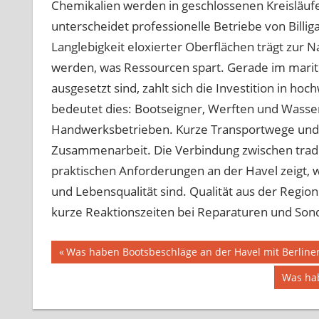
Chemikalien werden in geschlossenen Kreisläufe
unterscheidet professionelle Betriebe von Billig
Langlebigkeit eloxierter Oberflächen trägt zur N
werden, was Ressourcen spart. Gerade im marit
ausgesetzt sind, zahlt sich die Investition in h
bedeutet dies: Bootseigner, Werften und Wasser
Handwerksbetrieben. Kurze Transportwege und p
Zusammenarbeit. Die Verbindung zwischen trad
praktischen Anforderungen an der Havel zeigt, wi
und Lebensqualität sind. Qualität aus der Region 
kurze Reaktionszeiten bei Reparaturen und Son
Beitragsnavigation
Vorheriger
Was haben Bootsbeschläge an der Havel mit Berline
Beitrag:
Nächst
Was hab
Beitrag: