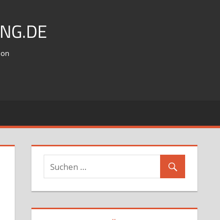
NG.DE
ion