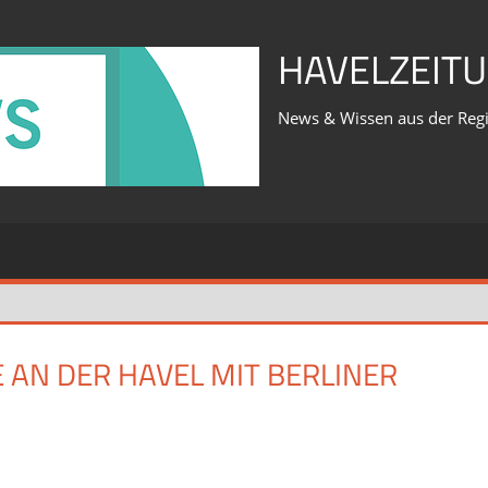
HAVELZEITU
News & Wissen aus der Reg
AN DER HAVEL MIT BERLINER
für
iert
Was