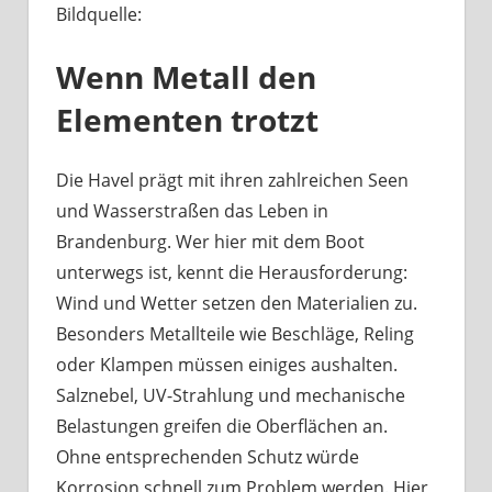
Bildquelle:
Was
haben
Wenn Metall den
Bootsbeschläge
an
Elementen trotzt
der
Havel
mit
Die Havel prägt mit ihren zahlreichen Seen
Berliner
und Wasserstraßen das Leben in
Handwerk
Brandenburg. Wer hier mit dem Boot
zu
unterwegs ist, kennt die Herausforderung:
tun?
Wind und Wetter setzen den Materialien zu.
Besonders Metallteile wie Beschläge, Reling
oder Klampen müssen einiges aushalten.
Salznebel, UV-Strahlung und mechanische
Belastungen greifen die Oberflächen an.
Ohne entsprechenden Schutz würde
Korrosion schnell zum Problem werden. Hier