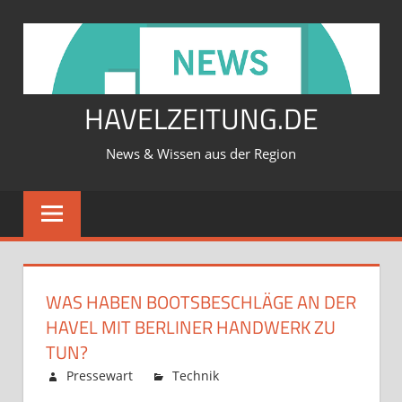
Zum
Inhalt
springen
HAVELZEITUNG.DE
News & Wissen aus der Region
WAS HABEN BOOTSBESCHLÄGE AN DER
HAVEL MIT BERLINER HANDWERK ZU
TUN?
Februar 12, 2026
Pressewart
Technik
Kommentare
für
deaktiviert