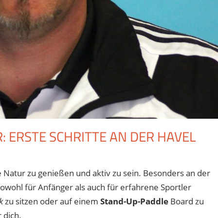
 ERSTE SCHRITTE AN DER HAVEL
für
iviert
Wassersport
e Natur zu genießen und aktiv zu sein. Besonders an der
für
sowohl für Anfänger als auch für erfahrene Sportler
Anfänger:
Erste
k
zu sitzen oder auf einem
Stand-Up-Paddle
Board zu
Schritte
 dich.