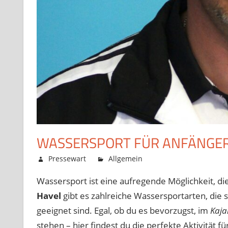
WASSERSPORT FÜR ANFÄNGER:
Oktober 29, 2025
Pressewart
Allgemein
Kommentare deakt
Wassersport ist eine aufregende Möglichkeit, di
Havel
gibt es zahlreiche Wassersportarten, die 
geeignet sind. Egal, ob du es bevorzugst, im
Kaja
stehen – hier findest du die perfekte Aktivität für