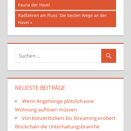
Beitrag:
Fauna der Havel
Nächster
Radfahren am Fluss: Die besten Wege an der
Beitrag:
Havel
NEUESTE BEITRÄGE
Wenn Angehörige plötzlich eine
Wohnung auflösen müssen
Von Konzerttickets bis Streaming erobert
Blockchain die Unterhaltungsbranche