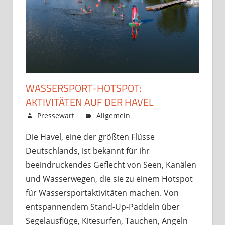
WASSERSPORT-HOTSPOT:
AKTIVITÄTEN AUF DER HAVEL
September 1, 2023
Pressewart
Allgemein
Kommentare
für
deaktiviert
Die Havel, eine der größten Flüsse
Wassersport-
Deutschlands, ist bekannt für ihr
Hotspot:
Aktivitäten
beeindruckendes Geflecht von Seen, Kanälen
auf
und Wasserwegen, die sie zu einem Hotspot
der
für Wassersportaktivitäten machen. Von
Havel
entspannendem Stand-Up-Paddeln über
Segelausflüge, Kitesurfen, Tauchen, Angeln