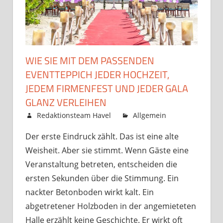
WIE SIE MIT DEM PASSENDEN
EVENTTEPPICH JEDER HOCHZEIT,
JEDEM FIRMENFEST UND JEDER GALA
GLANZ VERLEIHEN
Februar 3, 2026
Redaktionsteam Havel
Allgemein
Kommentare
Der erste Eindruck zählt. Das ist eine alte
für
deaktiviert
Weisheit. Aber sie stimmt. Wenn Gäste eine
Wi
Sie
Veranstaltung betreten, entscheiden die
mit
ersten Sekunden über die Stimmung. Ein
de
nackter Betonboden wirkt kalt. Ein
pa
abgetretener Holzboden in der angemieteten
Eve
Halle erzählt keine Geschichte. Er wirkt oft
jed