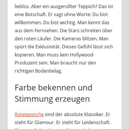
lieblos. Aber ein ausgerollter Teppich? Das ist
Hoc
je
eine Botschaft. Er sagt ohne Worte: Du bist
Fir
willkommen. Du bist wichtig. Man kennt das
un
aus dem Fernsehen. Die Stars schreiten über
jed
den roten Läufer. Die Kameras blitzen. Man
Gal
spürt die Exklusivität. Dieses Gefühl lässt sich
Gl
kopieren. Man muss kein Hollywood-
ver
Produzent sein. Man braucht nur den
richtigen Bodenbelag.
Farbe bekennen und
Stimmung erzeugen
Roteteppiche
sind der absolute Klassiker. Er
steht für Glamour. Er steht für Leidenschaft.