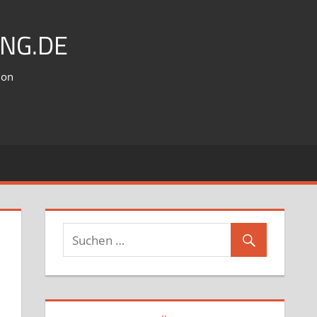
NG.DE
ion