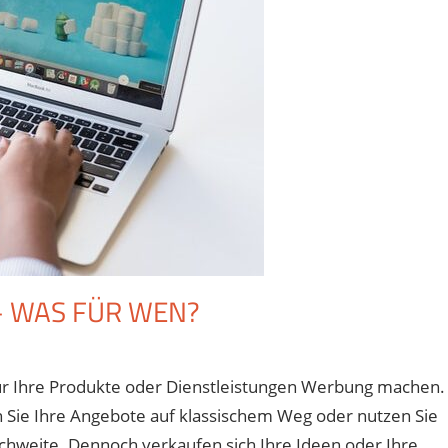
– WAS FÜR WEN?
für
iviert
Zeitung
ür Ihre Produkte oder Dienstleistungen Werbung machen.
vs
en Sie Ihre Angebote auf klassischem Weg oder nutzen Sie
regionales
SEO
eichweite. Dennoch verkaufen sich Ihre Ideen oder Ihre