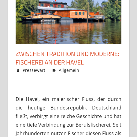
ZWISCHEN TRADITION UND MODERNE:
FISCHEREI AN DER HAVEL
September 9, 2023
Pressewart
Allgemein
Kommentare
für
deaktiviert
Zwischen
Tradition
Die Havel, ein malerischer Fluss, der durch
und
Moderne:
die heutige Bundesrepublik Deutschland
Fischerei
fließt, verbirgt eine reiche Geschichte und hat
an
eine tiefe Verbindung zur Berufsfischerei. Seit
der
Jahrhunderten nutzen Fischer diesen Fluss als
Havel