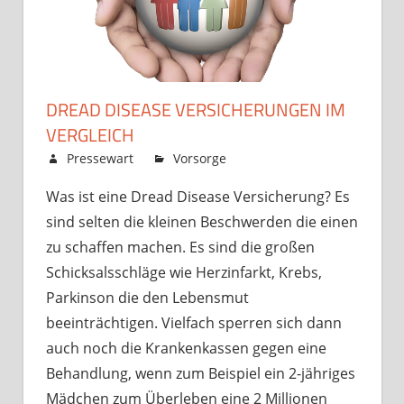
DREAD DISEASE VERSICHERUNGEN IM
VERGLEICH
Januar 27, 2020
Pressewart
Vorsorge
Kommentare
für
deaktiviert
Was ist eine Dread Disease Versicherung? Es
Dread
sind selten die kleinen Beschwerden die einen
Disease
Versicherunge
zu schaffen machen. Es sind die großen
im
Schicksalsschläge wie Herzinfarkt, Krebs,
Vergleich
Parkinson die den Lebensmut
beeinträchtigen. Vielfach sperren sich dann
auch noch die Krankenkassen gegen eine
Behandlung, wenn zum Beispiel ein 2-jähriges
Mädchen zum Überleben eine 2 Millionen