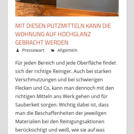
MIT DIESEN PUTZMITTELN KANN DIE
WOHNUNG AUF HOCHGLANZ
GEBRACHT WERDEN
Mai 17, 2021
Pressewart
Allgemein
Kommentare
für
deaktiviert
Für jeden Bereich und jede Oberfläche findet
Mit
sich der richtige Reiniger. Auch bei starken
diesen
Putzmitteln
Verschmutzungen und bei schwierigen
kann
Flecken und Co, kann man dennoch mit den
die
richtigen Mitteln ans Werk gehen und für
Wohnung
Sauberkeit sorgen. Wichtig dabei ist, dass
auf
man die Beschaffenheiten der jeweiligen
Hochglanz
Materialien bei den Reinigungsaktionen
gebracht
werden
berücksichtigt und weiß, wie sie auf was