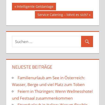
Beitragsnavigation
Vorheriger
Intelligente Geldanlage
Beitrag:
Nächster
Service Catering – lohnt es sich?
Beitrag:
NEUESTE BEITRÄGE
Familienurlaub am See in Österreich:
Wasser, Berge und viel Platz zum Toben
Feiern in Thüringen: Wenn Wellnesshotel
und Festsaal zusammenkommen
Strandurlaub in Italien: Warum flexible