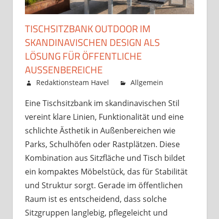
TISCHSITZBANK OUTDOOR IM
SKANDINAVISCHEN DESIGN ALS
LÖSUNG FÜR ÖFFENTLICHE
AUSSENBEREICHE
Juli 3, 2026
Redaktionsteam Havel
Allgemein
Kommentare
Eine Tischsitzbank im skandinavischen Stil
für
deaktiviert
vereint klare Linien, Funktionalität und eine
Tis
ou
schlichte Ästhetik in Außenbereichen wie
im
Parks, Schulhöfen oder Rastplätzen. Diese
ska
Kombination aus Sitzfläche und Tisch bildet
De
ein kompaktes Möbelstück, das für Stabilität
als
und Struktur sorgt. Gerade im öffentlichen
Lö
Raum ist es entscheidend, dass solche
für
öff
Sitzgruppen langlebig, pflegeleicht und