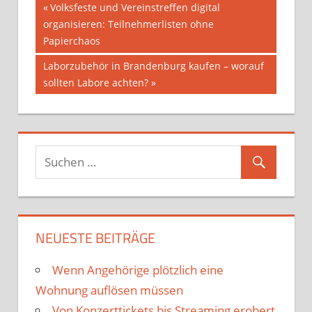
Beitragsnavigation
Vorheriger
Volksfeste und Vereinstreffen digital
Beitrag:
organisieren: Teilnehmerlisten ohne
Papierchaos
Nächster
Laborzubehör in Brandenburg kaufen – worauf
Beitrag:
sollten Labore achten?
NEUESTE BEITRÄGE
Wenn Angehörige plötzlich eine
Wohnung auflösen müssen
Von Konzerttickets bis Streaming erobert