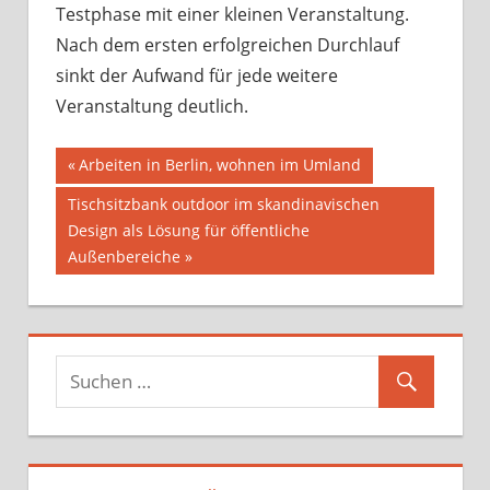
Testphase mit einer kleinen Veranstaltung.
Nach dem ersten erfolgreichen Durchlauf
sinkt der Aufwand für jede weitere
Veranstaltung deutlich.
Beitragsnavigation
Vorheriger
Arbeiten in Berlin, wohnen im Umland
Beitrag:
Nächster
Tischsitzbank outdoor im skandinavischen
Beitrag:
Design als Lösung für öffentliche
Außenbereiche