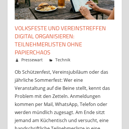
VOLKSFESTE UND VEREINSTREFFEN
DIGITAL ORGANISIEREN:
TEILNEHMERLISTEN OHNE
PAPIERCHAOS
Juli 2, 2026
Pressewart
Technik
Kommentare
für
deaktiviert
Ob Schützenfest, Vereinsjubiläum oder das
Volksfeste
jährliche Sommerfest: Wer eine
und
Vereinstreffen
Veranstaltung auf die Beine stellt, kennt das
digital
Problem mit den Zetteln. Anmeldungen
organisieren:
kommen per Mail, WhatsApp, Telefon oder
Teilnehmerliste
werden mündlich zugesagt. Am Ende sitzt
ohne
jemand am Küchentisch und versucht, eine
Papierchaos
handschriftliche Teilnehmerliste in eine