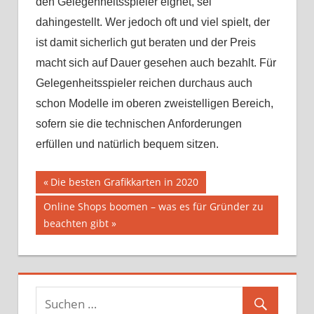
den Gelegenheitsspieler eignet, sei
dahingestellt. Wer jedoch oft und viel spielt, der
ist damit sicherlich gut beraten und der Preis
macht sich auf Dauer gesehen auch bezahlt. Für
Gelegenheitsspieler reichen durchaus auch
schon Modelle im oberen zweistelligen Bereich,
sofern sie die technischen Anforderungen
erfüllen und natürlich bequem sitzen.
Beitragsnavigation
Vorheriger
Die besten Grafikkarten in 2020
Beitrag:
Nächster
Online Shops boomen – was es für Gründer zu
Beitrag:
beachten gibt