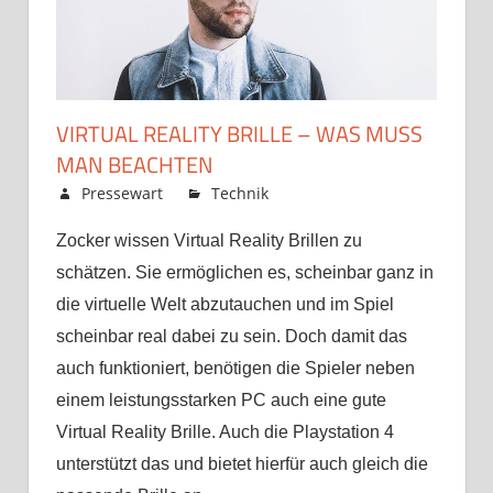
VIRTUAL REALITY BRILLE – WAS MUSS
MAN BEACHTEN
Mai 18, 2020
Pressewart
Technik
Kommentare
für
deaktiviert
Zocker wissen Virtual Reality Brillen zu
Virtual
Reality
schätzen. Sie ermöglichen es, scheinbar ganz in
Brille
die virtuelle Welt abzutauchen und im Spiel
–
scheinbar real dabei zu sein. Doch damit das
was
auch funktioniert, benötigen die Spieler neben
muss
einem leistungsstarken PC auch eine gute
man
beachten
Virtual Reality Brille. Auch die Playstation 4
unterstützt das und bietet hierfür auch gleich die