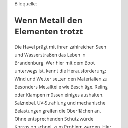
Bildquelle:
Was
haben
Wenn Metall den
Bootsbeschläge
an
Elementen trotzt
der
Havel
mit
Die Havel prägt mit ihren zahlreichen Seen
Berliner
und Wasserstraßen das Leben in
Handwerk
Brandenburg. Wer hier mit dem Boot
zu
unterwegs ist, kennt die Herausforderung:
tun?
Wind und Wetter setzen den Materialien zu.
Besonders Metallteile wie Beschläge, Reling
oder Klampen müssen einiges aushalten.
Salznebel, UV-Strahlung und mechanische
Belastungen greifen die Oberflächen an.
Ohne entsprechenden Schutz würde
Korrosion schnell zum Problem werden. Hier