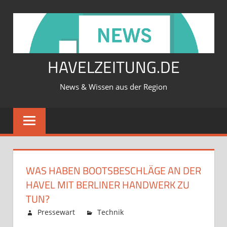
Zum
Inhalt
springen
HAVELZEITUNG.DE
News & Wissen aus der Region
WAS HABEN BOOTSBESCHLÄGE AN DER
HAVEL MIT BERLINER HANDWERK ZU
TUN?
Februar 12, 2026
Pressewart
Technik
Kommentare
für
deaktiviert