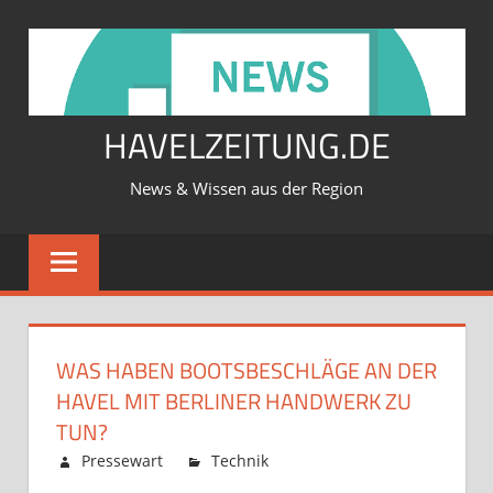
Zum
Inhalt
springen
HAVELZEITUNG.DE
News & Wissen aus der Region
WAS HABEN BOOTSBESCHLÄGE AN DER
HAVEL MIT BERLINER HANDWERK ZU
TUN?
Februar 12, 2026
Pressewart
Technik
Kommentare
für
deaktiviert