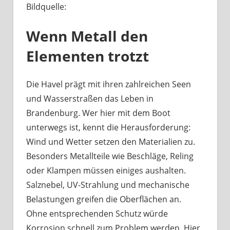
Bildquelle:
Was
haben
Wenn Metall den
Bootsbeschläge
an
Elementen trotzt
der
Havel
mit
Die Havel prägt mit ihren zahlreichen Seen
Berliner
und Wasserstraßen das Leben in
Handwerk
Brandenburg. Wer hier mit dem Boot
zu
unterwegs ist, kennt die Herausforderung:
tun?
Wind und Wetter setzen den Materialien zu.
Besonders Metallteile wie Beschläge, Reling
oder Klampen müssen einiges aushalten.
Salznebel, UV-Strahlung und mechanische
Belastungen greifen die Oberflächen an.
Ohne entsprechenden Schutz würde
Korrosion schnell zum Problem werden. Hier