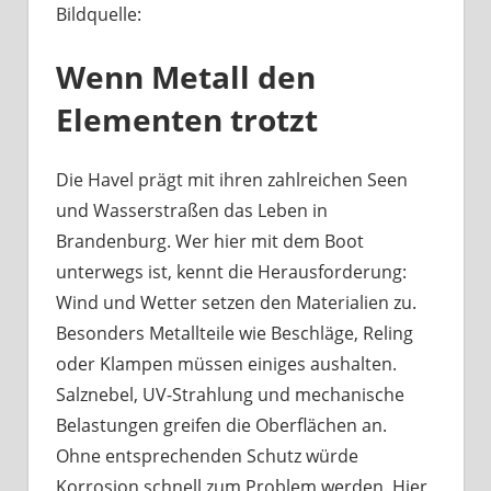
Bildquelle:
Was
haben
Wenn Metall den
Bootsbeschläge
an
Elementen trotzt
der
Havel
mit
Die Havel prägt mit ihren zahlreichen Seen
Berliner
und Wasserstraßen das Leben in
Handwerk
Brandenburg. Wer hier mit dem Boot
zu
unterwegs ist, kennt die Herausforderung:
tun?
Wind und Wetter setzen den Materialien zu.
Besonders Metallteile wie Beschläge, Reling
oder Klampen müssen einiges aushalten.
Salznebel, UV-Strahlung und mechanische
Belastungen greifen die Oberflächen an.
Ohne entsprechenden Schutz würde
Korrosion schnell zum Problem werden. Hier