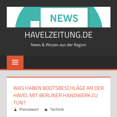
Zum
Inhalt
springen
HAVELZEITUNG.DE
News & Wissen aus der Region
WAS HABEN BOOTSBESCHLÄGE AN DER
HAVEL MIT BERLINER HANDWERK ZU
TUN?
Februar 12, 2026
Pressewart
Technik
Kommentare
für
deaktiviert