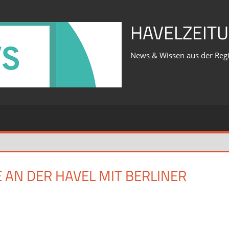
HAVELZEITU
News & Wissen aus der Reg
AN DER HAVEL MIT BERLINER
für
iert
Was