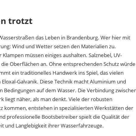
haben
Bootsbeschläge
n trotzt
an
der
Havel
 Wasserstraßen das Leben in Brandenburg. Wer hier mit
mit
ung: Wind und Wetter setzen den Materialien zu.
Berliner
r Klampen müssen einiges aushalten. Salznebel, UV-
Handwerk
zu
n die Oberflächen an. Ohne entsprechenden Schutz würde
tun?
t ein traditionelles Handwerk ins Spiel, das vielen
 Eloxal-Galvanik. Diese Technik macht Aluminium und
en Bedingungen auf dem Wasser. Die Verbindung zwische
 liegt näher, als man denkt. Viele der robusten
tz kommen, entstehen in spezialisierten Werkstätten der
d professionelle Bootsbetreiber spielt die Qualität der
it und Langlebigkeit ihrer Wasserfahrzeuge.