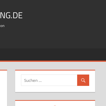
NG.DE
ion