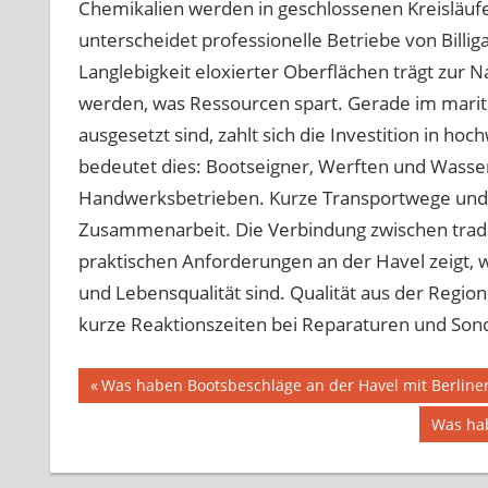
Chemikalien werden in geschlossenen Kreisläufe
unterscheidet professionelle Betriebe von Billig
Langlebigkeit eloxierter Oberflächen trägt zur N
werden, was Ressourcen spart. Gerade im marit
ausgesetzt sind, zahlt sich die Investition in h
bedeutet dies: Bootseigner, Werften und Wasser
Handwerksbetrieben. Kurze Transportwege und p
Zusammenarbeit. Die Verbindung zwischen trad
praktischen Anforderungen an der Havel zeigt, wi
und Lebensqualität sind. Qualität aus der Region 
kurze Reaktionszeiten bei Reparaturen und Son
Beitragsnavigation
Vorheriger
Was haben Bootsbeschläge an der Havel mit Berline
Beitrag:
Nächst
Was hab
Beitrag: