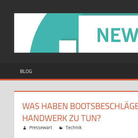
Zum
Inhalt
springen
BLOG
WAS HABEN BOOTSBESCHLÄGE 
HANDWERK ZU TUN?
Februar 12, 2026
Pressewart
Technik
Kommentare deaktiv