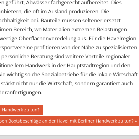
n geführt, Abwässer fachgerecht aufbereitet. Dies
anbietern, die oft im Ausland produzieren. Die
achhaltigkeit bei. Bauteile müssen seltener ersetzt
imen Bereich, wo Materialien extremen Belastungen
ochwertige Oberflächenveredelung aus. Für die Havelregion
sportvereine profitieren von der Nähe zu spezialisierten
ersönliche Beratung sind weitere Vorteile regionaler
itionellem Handwerk in der Hauptstadtregion und den
e wichtig solche Spezialbetriebe für die lokale Wirtschaft
stärkt nicht nur die Wirtschaft, sondern garantiert auch
deranfertigungen.
r Handwerk zu tun?
er
en Bootsbeschläge an der Havel mit Berliner Handwerk zu tun?