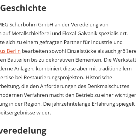
 Geschichte
ie MEG Schurbohm GmbH an der Veredelung von
auf Metallschleiferei und Eloxal-Galvanik spezialisiert.
te sich zu einem gefragten Partner für Industrie und
us Berlin
bearbeiten sowohl Einzelstücke als auch größer
en Bauteilen bis zu dekorativen Elementen. Die Werkstat
derne Anlagen, kombiniert diese aber mit traditionellem
ertise bei Restaurierungsprojekten. Historische
farbeitung, die den Anforderungen des Denkmalschutzes
 modernen Verfahren macht den Betrieb zu einer wichtige
ng in der Region. Die jahrzehntelange Erfahrung spiegelt
beitsergebnisse wider.
nveredelung