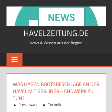
Zum
Inhalt
springen
HAVELZEITUNG.DE
News & Wissen aus der Region
WAS HABEN BOOTSBESCHLÄGE AN DER
HAVEL MIT BERLINER HANDWERK ZU
TUN?
Februar 12, 2026
Pressewart
Technik
Kommentare
für
deaktiviert