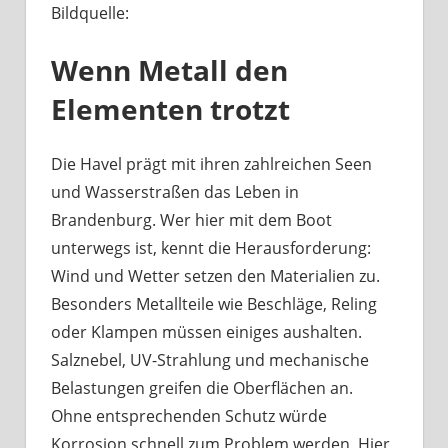
Bildquelle:
Was
haben
Wenn Metall den
Bootsbeschläge
an
Elementen trotzt
der
Havel
mit
Die Havel prägt mit ihren zahlreichen Seen
Berliner
und Wasserstraßen das Leben in
Handwerk
Brandenburg. Wer hier mit dem Boot
zu
unterwegs ist, kennt die Herausforderung:
tun?
Wind und Wetter setzen den Materialien zu.
Besonders Metallteile wie Beschläge, Reling
oder Klampen müssen einiges aushalten.
Salznebel, UV-Strahlung und mechanische
Belastungen greifen die Oberflächen an.
Ohne entsprechenden Schutz würde
Korrosion schnell zum Problem werden. Hier