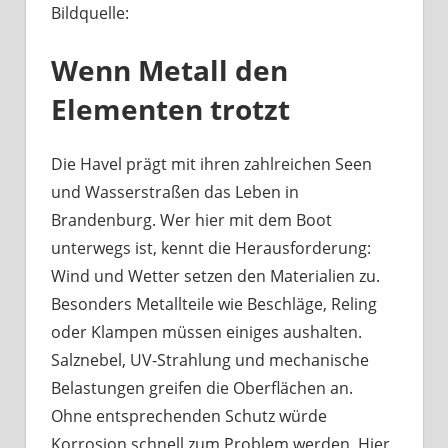
Bildquelle:
Was
haben
Wenn Metall den
Bootsbeschläge
an
Elementen trotzt
der
Havel
mit
Die Havel prägt mit ihren zahlreichen Seen
Berliner
und Wasserstraßen das Leben in
Handwerk
Brandenburg. Wer hier mit dem Boot
zu
unterwegs ist, kennt die Herausforderung:
tun?
Wind und Wetter setzen den Materialien zu.
Besonders Metallteile wie Beschläge, Reling
oder Klampen müssen einiges aushalten.
Salznebel, UV-Strahlung und mechanische
Belastungen greifen die Oberflächen an.
Ohne entsprechenden Schutz würde
Korrosion schnell zum Problem werden. Hier