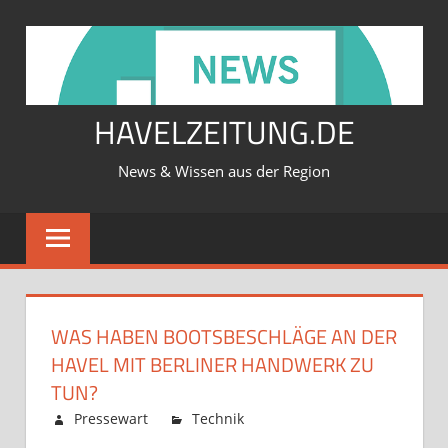
Zum
Inhalt
springen
HAVELZEITUNG.DE
News & Wissen aus der Region
WAS HABEN BOOTSBESCHLÄGE AN DER
HAVEL MIT BERLINER HANDWERK ZU
TUN?
Februar 12, 2026
Pressewart
Technik
Kommentare
für
deaktiviert